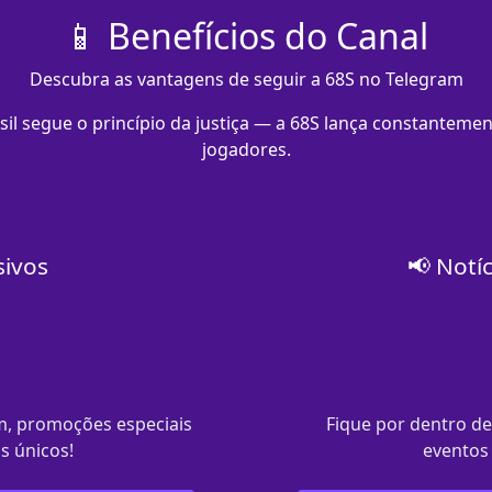
📱 Benefícios do Canal
Descubra as vantagens de seguir a 68S no Telegram
asil segue o princípio da justiça — a 68S lança constanteme
jogadores.
sivos
📢 Notí
m, promoções especiais
Fique por dentro d
s únicos!
eventos