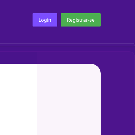
Login
Registrar-se