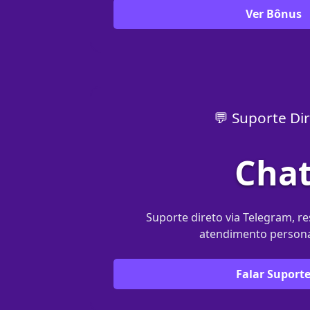
Ver Bônus
💬 Suporte Di
Cha
Suporte direto via Telegram, r
atendimento persona
Falar Suport