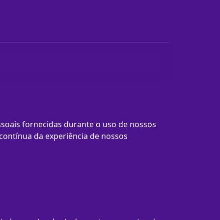
ssoais fornecidas durante o uso de nossos
 contínua da experiência de nossos