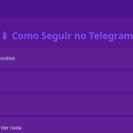
📱 Como Seguir no Telegram
ositivo
erder nada