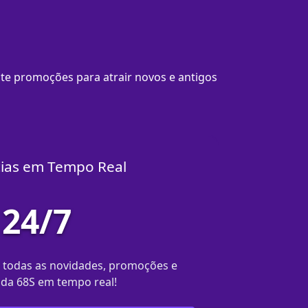
nte promoções para atrair novos e antigos
cias em Tempo Real
24/7
e todas as novidades, promoções e
 da 68S em tempo real!