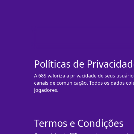
Políticas de Privacida
A 68S valoriza a privacidade de seus usuár
canais de comunicação. Todos os dados cole
jogadores.
Termos e Condições