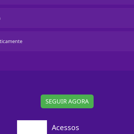
a
aticamente
SEGUIR AGORA
Acessos