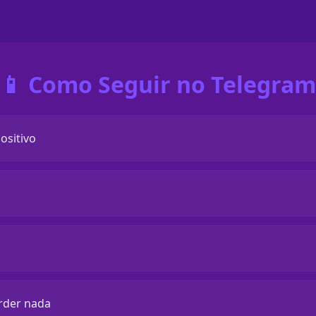
📱 Como Seguir no Telegram
ositivo
erder nada