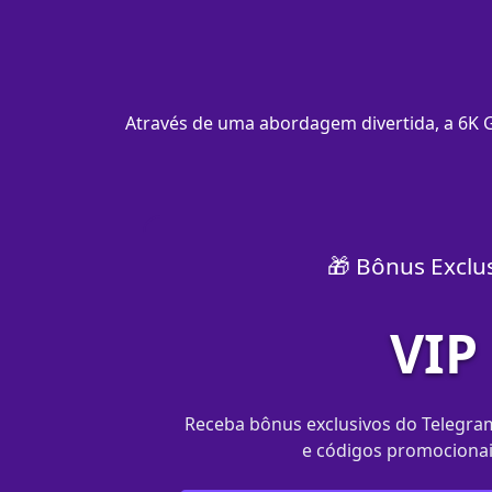
Através de uma abordagem divertida, a 6K 
🎁 Bônus Exclu
VIP
Receba bônus exclusivos do Telegra
e códigos promocionai