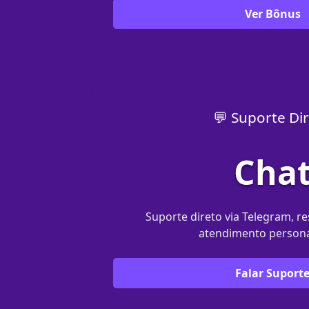
Ver Bônus
💬 Suporte Di
Cha
Suporte direto via Telegram, r
atendimento persona
Falar Suport