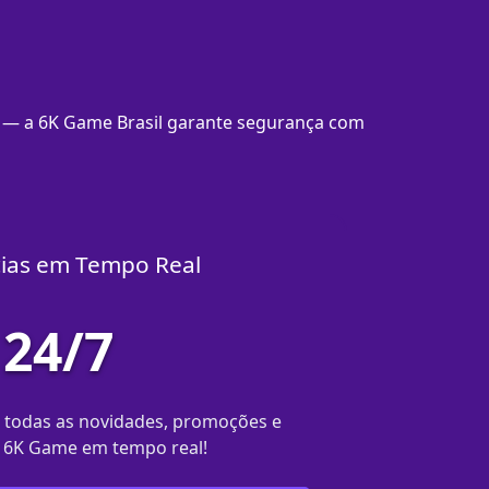
a — a 6K Game Brasil garante segurança com
cias em Tempo Real
24/7
e todas as novidades, promoções e
 6K Game em tempo real!