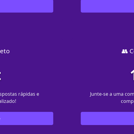
reto
👥 
t
espostas rápidas e
Junte-se a uma com
lizado!
compa
e