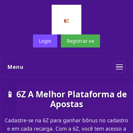
Login
Registrar-se
Menu
📱 6Z A Melhor Plataforma de
Apostas
Cadastre-se na 6Z para ganhar bônus no cadastro
e em cada recarga. Com a 6Z, você tem acesso a