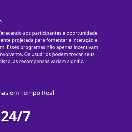
m
erecendo aos participantes a oportunidade
mente projetada para fomentar a interação e
am. Esses programas não apenas incentivam
envolvente. Os usuários podem trocar seus
isso, as recompensas variam signific.
cias em Tempo Real
24/7