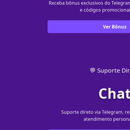
Receba bônus exclusivos do Telegra
e códigos promocionai
Ver Bônus
💬 Suporte Di
Cha
Suporte direto via Telegram, r
atendimento persona