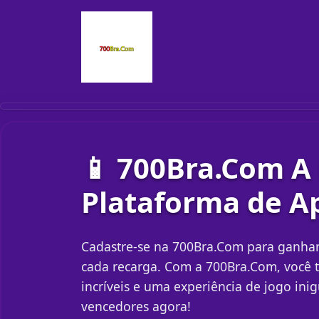
📱 700Bra.Com A
Plataforma de A
Cadastre-se na 700Bra.Com para ganha
cada recarga. Com a 700Bra.Com, você
incríveis e uma experiência de jogo inig
vencedores agora!