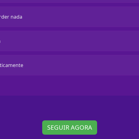
erder nada
a
aticamente
SEGUIR AGORA