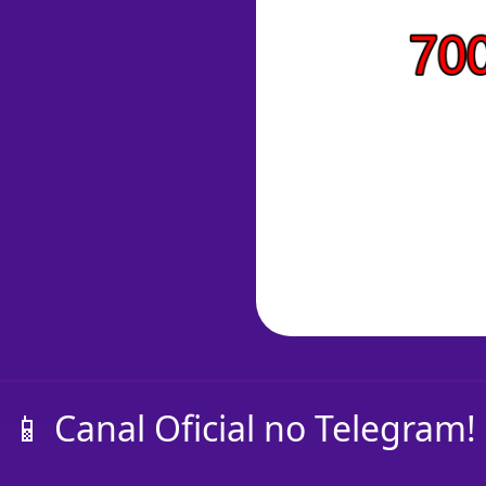
📱 Canal Oficial no Telegram!