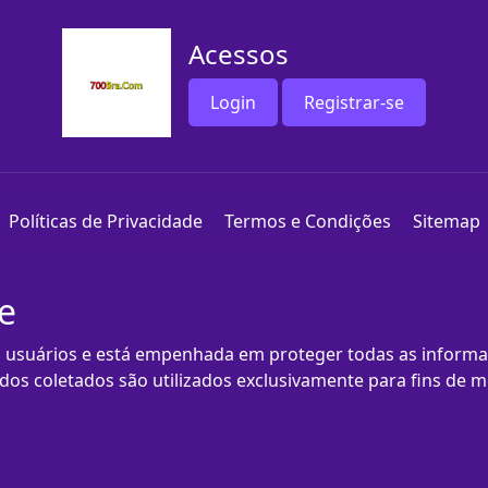
Acessos
Login
Registrar-se
Políticas de Privacidade
Termos e Condições
Sitemap
de
us usuários e está empenhada em proteger todas as informa
os coletados são utilizados exclusivamente para fins de m