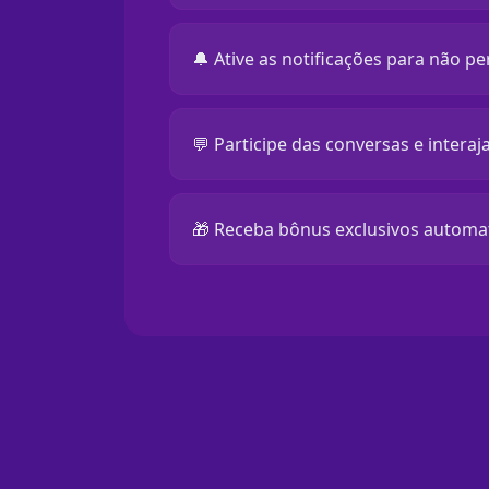
🔔 Ative as notificações para não p
💬 Participe das conversas e interaj
🎁 Receba bônus exclusivos autom