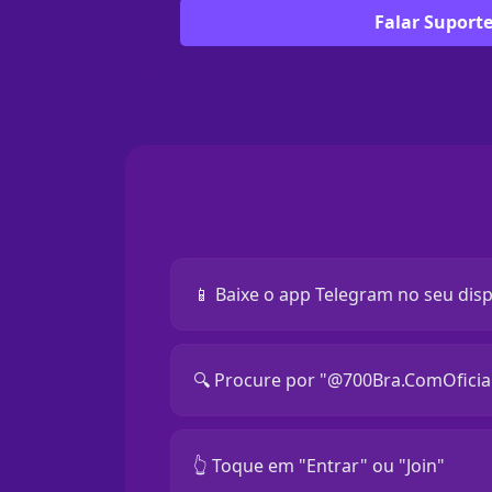
Falar Suport
📱 Baixe o app Telegram no seu disp
🔍 Procure por "@700Bra.ComOficia
👆 Toque em "Entrar" ou "Join"