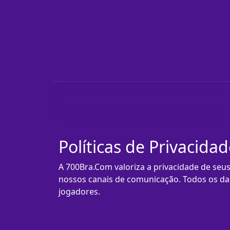
Políticas de Privacida
A 700Bra.Com valoriza a privacidade de se
nossos canais de comunicação. Todos os dad
jogadores.