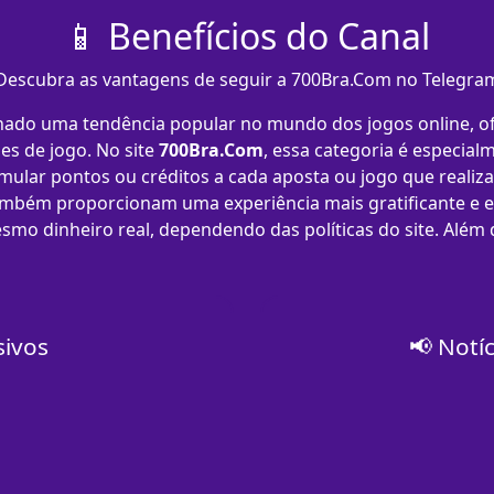
📱 Benefícios do Canal
Descubra as vantagens de seguir a 700Bra.Com no Telegra
do uma tendência popular no mundo dos jogos online, of
s de jogo. No site
700Bra.Com
, essa categoria é especial
ular pontos ou créditos a cada aposta ou jogo que realiz
ambém proporcionam uma experiência mais gratificante e 
mo dinheiro real, dependendo das políticas do site. Além d
sivos
📢 Notí