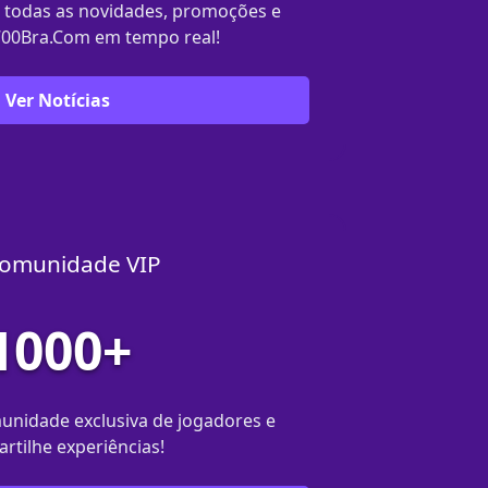
e todas as novidades, promoções e
700Bra.Com em tempo real!
Ver Notícias
Comunidade VIP
1000+
unidade exclusiva de jogadores e
rtilhe experiências!