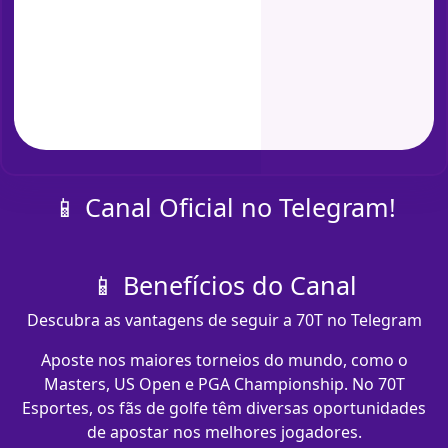
📱 Canal Oficial no Telegram!
📱 Benefícios do Canal
Descubra as vantagens de seguir a 70T no Telegram
Aposte nos maiores torneios do mundo, como o
Masters, US Open e PGA Championship. No 70T
Esportes, os fãs de golfe têm diversas oportunidades
de apostar nos melhores jogadores.