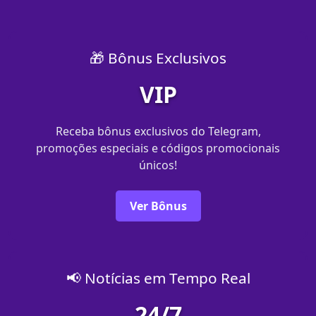
🎁 Bônus Exclusivos
VIP
Receba bônus exclusivos do Telegram,
promoções especiais e códigos promocionais
únicos!
Ver Bônus
📢 Notícias em Tempo Real
24/7