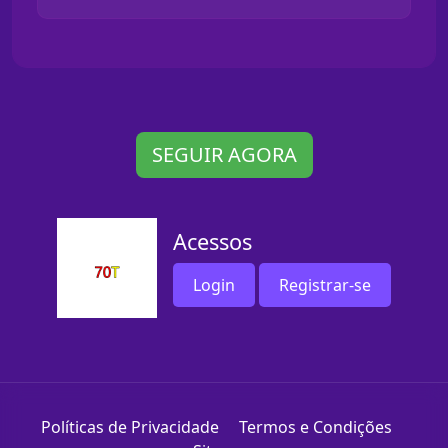
SEGUIR AGORA
Acessos
Login
Registrar-se
Políticas de Privacidade
Termos e Condições