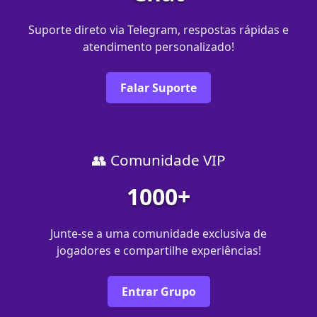
Suporte direto via Telegram, respostas rápidas e
atendimento personalizado!
Falar Suporte
👥 Comunidade VIP
1000+
Junte-se a uma comunidade exclusiva de
jogadores e compartilhe experiências!
Entrar Grupo