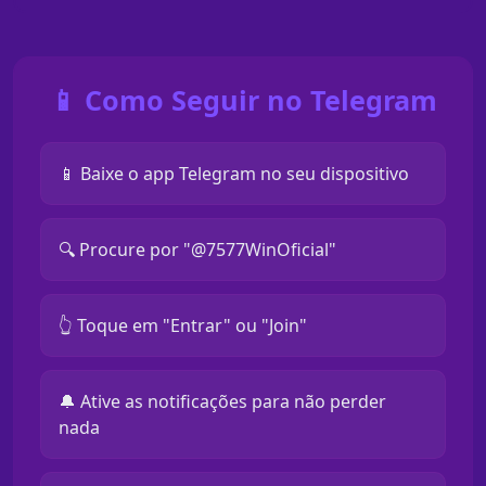
📱 Como Seguir no Telegram
📱 Baixe o app Telegram no seu dispositivo
🔍 Procure por "@7577WinOficial"
👆 Toque em "Entrar" ou "Join"
🔔 Ative as notificações para não perder
nada