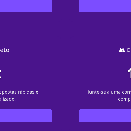
reto
👥 
t
espostas rápidas e
Junte-se a uma com
lizado!
compa
e