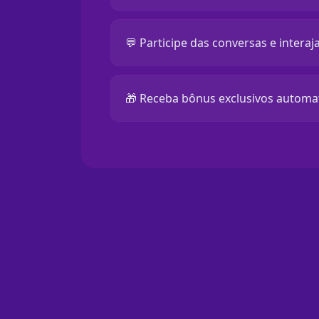
💬 Participe das conversas e interaj
🎁 Receba bônus exclusivos autom