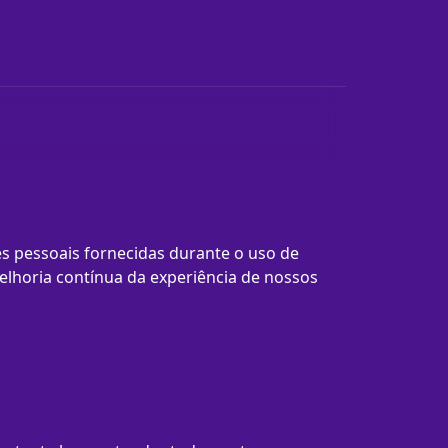
s pessoais fornecidas durante o uso de
elhoria contínua da experiência de nossos