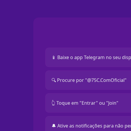
📱 Baixe o app Telegram no seu disp
🔍 Procure por "@75C.ComOficial"
👆 Toque em "Entrar" ou "Join"
🔔 Ative as notificações para não p