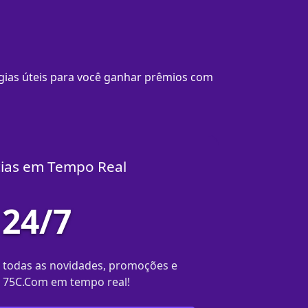
égias úteis para você ganhar prêmios com
cias em Tempo Real
24/7
e todas as novidades, promoções e
 75C.Com em tempo real!