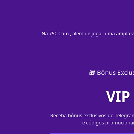
Na 75C.Com , além de jogar uma ampla va
🎁 Bônus Exclu
VIP
Receba bônus exclusivos do Telegra
e códigos promocionai