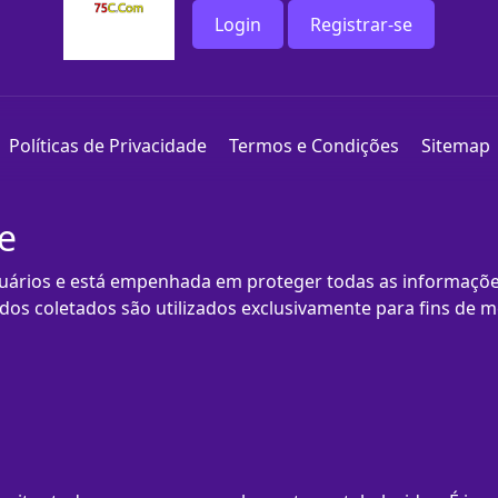
Login
Registrar-se
Políticas de Privacidade
Termos e Condições
Sitemap
de
suários e está empenhada em proteger todas as informaçõe
os coletados são utilizados exclusivamente para fins de m