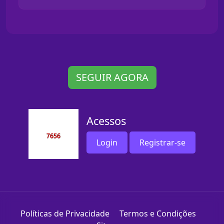
SEGUIR AGORA
Acessos
Login
Registrar-se
Políticas de Privacidade
Termos e Condições