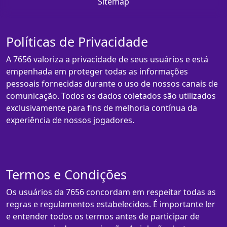
Sitemap
Políticas de Privacidade
A 7656 valoriza a privacidade de seus usuários e está
empenhada em proteger todas as informações
pessoais fornecidas durante o uso de nossos canais de
comunicação. Todos os dados coletados são utilizados
exclusivamente para fins de melhoria contínua da
experiência de nossos jogadores.
Termos e Condições
Os usuários da 7656 concordam em respeitar todas as
regras e regulamentos estabelecidos. É importante ler
e entender todos os termos antes de participar de