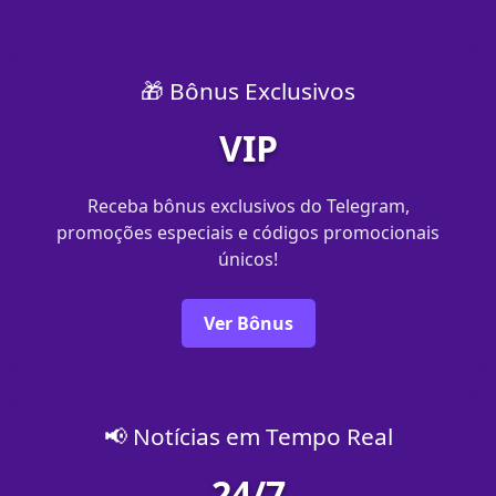
🎁 Bônus Exclusivos
VIP
Receba bônus exclusivos do Telegram,
promoções especiais e códigos promocionais
únicos!
Ver Bônus
📢 Notícias em Tempo Real
24/7