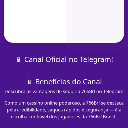
📱 Canal Oficial no Telegram!
📱 Benefícios do Canal
Descubra as vantagens de seguir a 766Brl no Telegram
Como um cassino online poderoso, a 766Brl se destaca
pela credibilidade, saques rápidos e segurança — é a
escolha confiável dos jogadores da 766Brl Brasil .