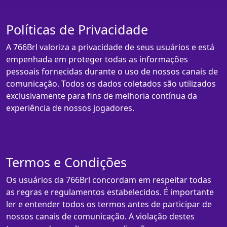
Políticas de Privacidade
A 766Brl valoriza a privacidade de seus usuários e está
empenhada em proteger todas as informações
pessoais fornecidas durante o uso de nossos canais de
comunicação. Todos os dados coletados são utilizados
exclusivamente para fins de melhoria contínua da
experiência de nossos jogadores.
Termos e Condições
Os usuários da 766Brl concordam em respeitar todas
as regras e regulamentos estabelecidos. É importante
ler e entender todos os termos antes de participar de
nossos canais de comunicação. A violação destes