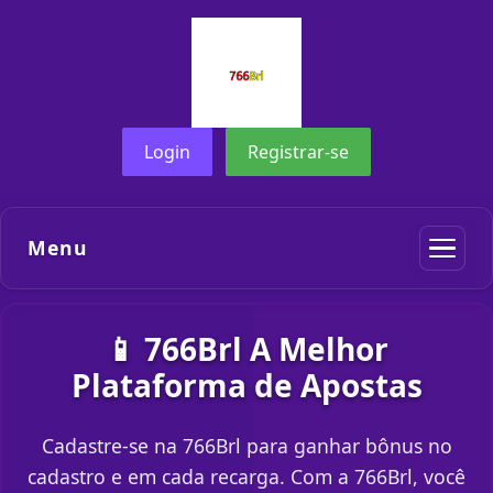
Login
Registrar-se
Menu
📱 766Brl A Melhor
Plataforma de Apostas
Cadastre-se na 766Brl para ganhar bônus no
cadastro e em cada recarga. Com a 766Brl, você