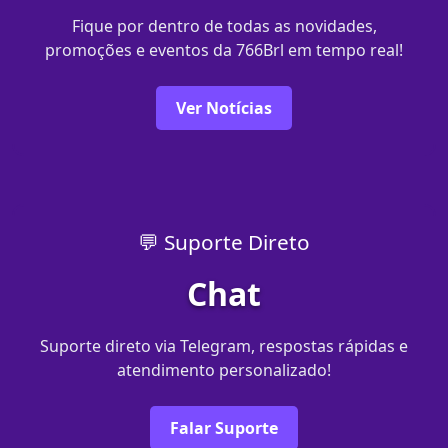
Fique por dentro de todas as novidades,
promoções e eventos da 766Brl em tempo real!
Ver Notícias
💬 Suporte Direto
Chat
Suporte direto via Telegram, respostas rápidas e
atendimento personalizado!
Falar Suporte