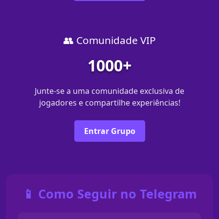
👥 Comunidade VIP
1000+
Junte-se a uma comunidade exclusiva de
jogadores e compartilhe experiências!
Entrar Grupo
📱 Como Seguir no Telegram