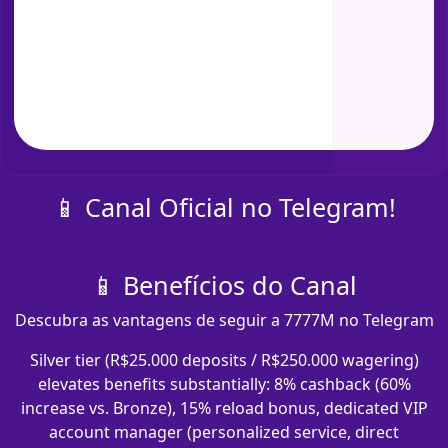
📱 Canal Oficial no Telegram!
📱 Benefícios do Canal
Descubra as vantagens de seguir a 7777M no Telegram
Silver tier (R$25.000 deposits / R$250.000 wagering)
elevates benefits substantially: 8% cashback (60%
increase vs. Bronze), 15% reload bonus, dedicated VIP
account manager (personalized service, direct