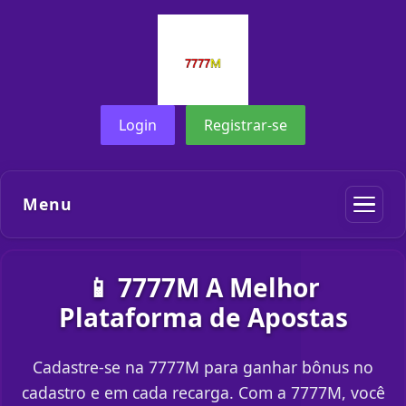
Login
Registrar-se
Menu
📱 7777M A Melhor
Plataforma de Apostas
Cadastre-se na 7777M para ganhar bônus no
cadastro e em cada recarga. Com a 7777M, você