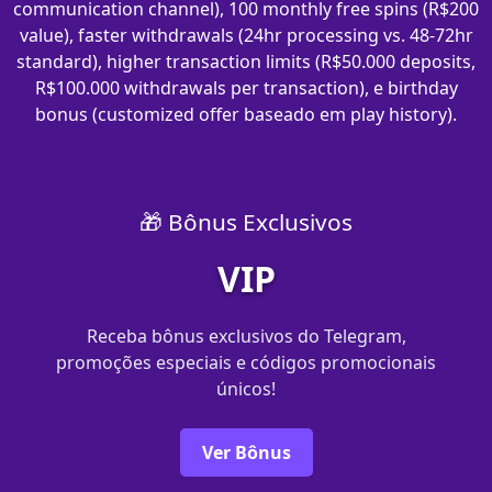
communication channel), 100 monthly free spins (R$200
value), faster withdrawals (24hr processing vs. 48-72hr
standard), higher transaction limits (R$50.000 deposits,
R$100.000 withdrawals per transaction), e birthday
bonus (customized offer baseado em play history).
🎁 Bônus Exclusivos
VIP
Receba bônus exclusivos do Telegram,
promoções especiais e códigos promocionais
únicos!
Ver Bônus