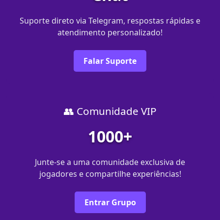
Suporte direto via Telegram, respostas rápidas e
atendimento personalizado!
Falar Suporte
👥 Comunidade VIP
1000+
Junte-se a uma comunidade exclusiva de
jogadores e compartilhe experiências!
Entrar Grupo