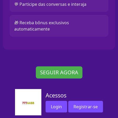
💬 Participe das conversas e interaja
🎁 Receba bônus exclusivos
automaticamente
SEGUIR AGORA
Acessos
Login
Registrar-se