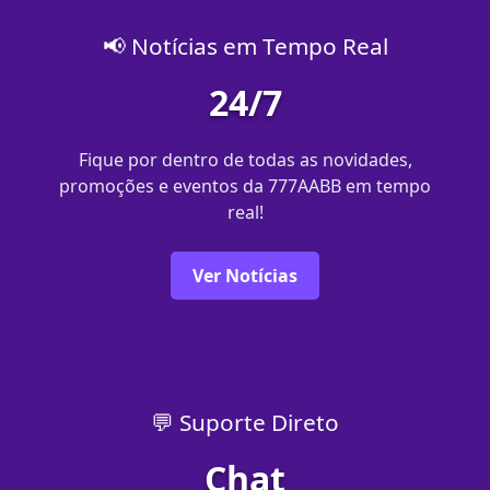
📢 Notícias em Tempo Real
24/7
Fique por dentro de todas as novidades,
promoções e eventos da 777AABB em tempo
real!
Ver Notícias
💬 Suporte Direto
Chat