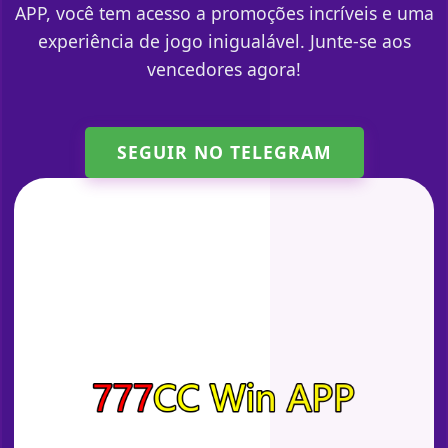
APP, você tem acesso a promoções incríveis e uma
experiência de jogo inigualável. Junte-se aos
vencedores agora!
SEGUIR NO TELEGRAM