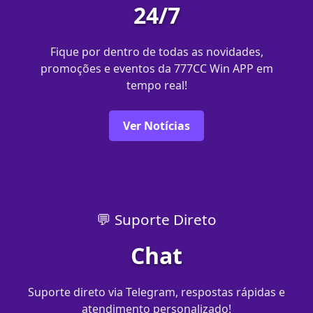
24/7
Fique por dentro de todas as novidades,
promoções e eventos da 777CC Win APP em
tempo real!
Ver Notícias
💬 Suporte Direto
Chat
Suporte direto via Telegram, respostas rápidas e
atendimento personalizado!