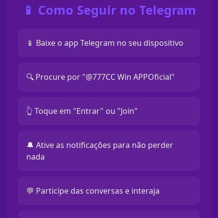
📱 Como Seguir no Telegram
📱 Baixe o app Telegram no seu dispositivo
🔍 Procure por "@777CC Win APPOficial"
👆 Toque em "Entrar" ou "Join"
🔔 Ative as notificações para não perder
nada
💬 Participe das conversas e interaja