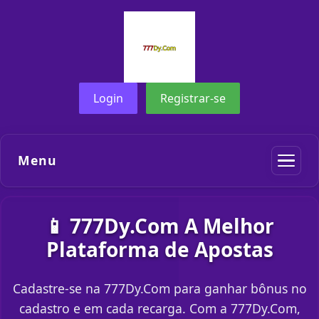
Login
Registrar-se
Menu
📱 777Dy.Com A Melhor
Plataforma de Apostas
Cadastre-se na 777Dy.Com para ganhar bônus no
cadastro e em cada recarga. Com a 777Dy.Com,