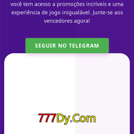
você tem acesso a promoções incríveis e uma
experiência de jogo inigualável. Junte-se aos
vencedores agora!
SEGUIR NO TELEGRAM