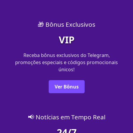
🎁 Bônus Exclusivos
VIP
Receba bônus exclusivos do Telegram,
promoções especiais e códigos promocionais
únicos!
Ver Bônus
📢 Notícias em Tempo Real
24/7