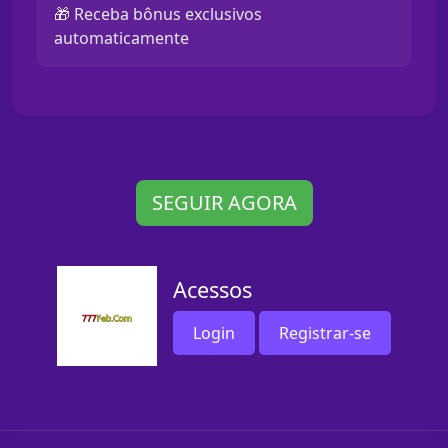
🎁 Receba bônus exclusivos
automaticamente
SEGUIR AGORA
Acessos
Login
Registrar-se