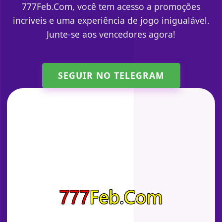
777Feb.Com, você tem acesso a promoções
incríveis e uma experiência de jogo inigualável.
Junte-se aos vencedores agora!
SEGUIR NO TELEGRAM