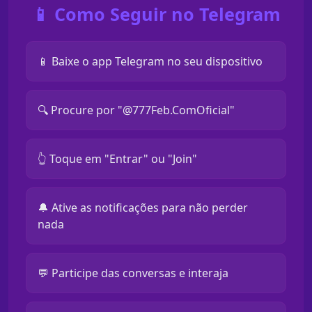
📱 Como Seguir no Telegram
📱 Baixe o app Telegram no seu dispositivo
🔍 Procure por "@777Feb.ComOficial"
👆 Toque em "Entrar" ou "Join"
🔔 Ative as notificações para não perder
nada
💬 Participe das conversas e interaja