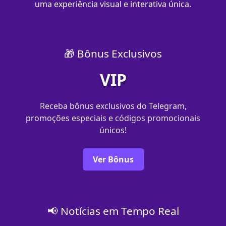
uma experiência visual e interativa única.
🎁 Bônus Exclusivos
VIP
Receba bônus exclusivos do Telegram,
promoções especiais e códigos promocionais
únicos!
Ver Bônus
📢 Notícias em Tempo Real