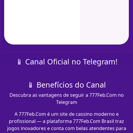
📱 Canal Oficial no Telegram!
📱 Benefícios do Canal
Descubra as vantagens de seguir a 777Feb.Com no
Telegram
A 777Feb.Com é um site de cassino moderno e
profissional — a plataforma 777Feb.Com Brasil traz
jogos inovadores e conta com belas atendentes para