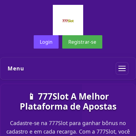
Login
Registrar-se
Menu
📱 777Slot A Melhor
Plataforma de Apostas
Cadastre-se na 777Slot para ganhar bônus no
cadastro e em cada recarga. Com a 777Slot, você