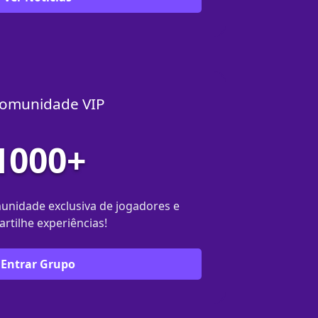
Comunidade VIP
1000+
unidade exclusiva de jogadores e
rtilhe experiências!
Entrar Grupo