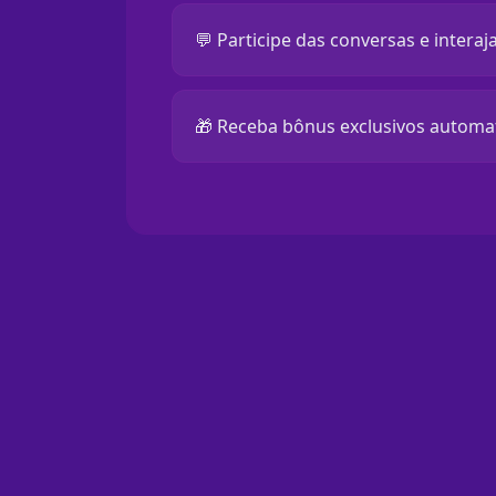
💬 Participe das conversas e interaj
🎁 Receba bônus exclusivos autom