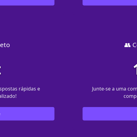
reto
👥 
t
espostas rápidas e
Junte-se a uma com
lizado!
compa
e