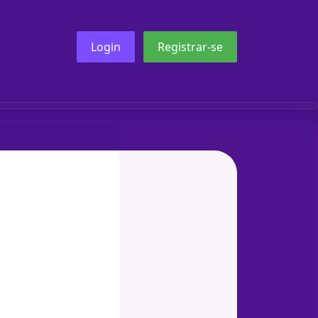
Login
Registrar-se