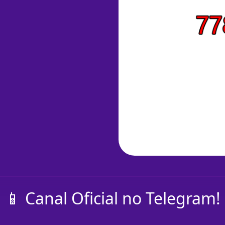
📱 Canal Oficial no Telegram!