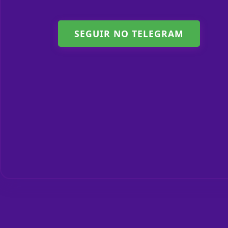
SEGUIR NO TELEGRAM