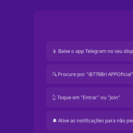
📱 Baixe o app Telegram no seu disp
🔍 Procure por "@778Brl APPOficial
👆 Toque em "Entrar" ou "Join"
🔔 Ative as notificações para não p