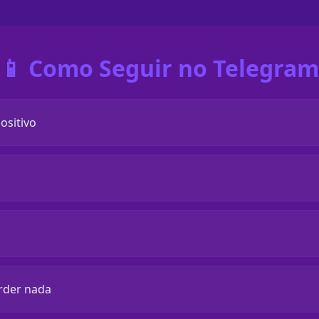
📱 Como Seguir no Telegram
ositivo
"
erder nada