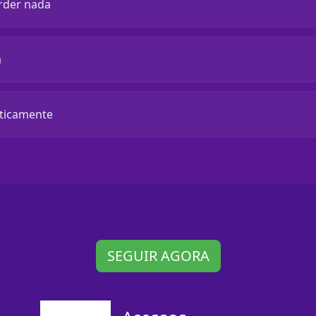
erder nada
a
aticamente
SEGUIR AGORA