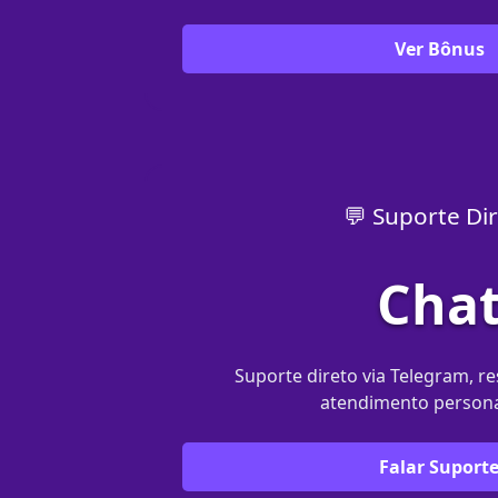
Ver Bônus
💬 Suporte Di
Cha
Suporte direto via Telegram, r
atendimento persona
Falar Suport