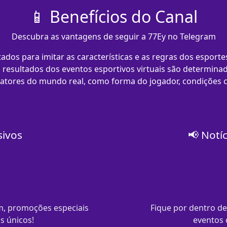
📱 Benefícios do Canal
Descubra as vantagens de seguir a 77Ey no Telegram
tados para imitar as características e as regras dos espor
Os resultados dos eventos esportivos virtuais são determin
atores do mundo real, como forma do jogador, condições cl
sivos
📢 Notí
m, promoções especiais
Fique por dentro d
s únicos!
eventos 