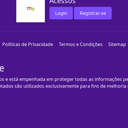
Acessos
Login
Registrar-se
Políticas de Privacidade
Termos e Condições
Sitemap
de
rios e está empenhada em proteger todas as informações p
tados são utilizados exclusivamente para fins de melhoria