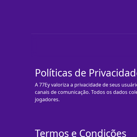
Políticas de Privacida
A 77Ey valoriza a privacidade de seus usuá
canais de comunicação. Todos os dados cole
jogadores.
Termos e Condições