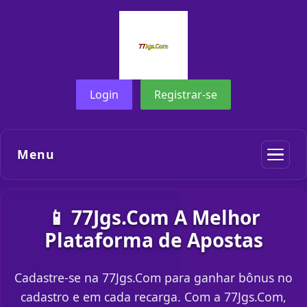
Login
Registrar-se
Menu
📱 77Jgs.Com A Melhor
Plataforma de Apostas
Cadastre-se na 77Jgs.Com para ganhar bônus no
cadastro e em cada recarga. Com a 77Jgs.Com,