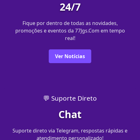
24/7
Fique por dentro de todas as novidades,
promoções e eventos da 77Jgs.Com em tempo
real!
Ver Notícias
💬 Suporte Direto
Chat
Suporte direto via Telegram, respostas rápidas e
atendimento personalizado!