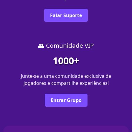
Falar Suporte
👥 Comunidade VIP
1000+
Junte-se a uma comunidade exclusiva de
jogadores e compartilhe experiências!
Entrar Grupo