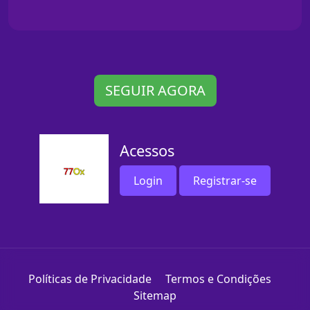
SEGUIR AGORA
Acessos
Login
Registrar-se
Políticas de Privacidade
Termos e Condições
Sitemap