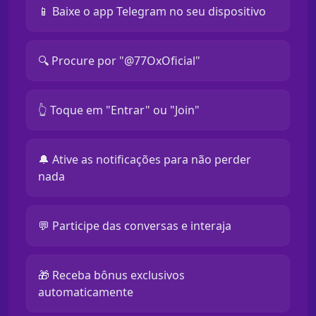
📱 Baixe o app Telegram no seu dispositivo
🔍 Procure por "@77OxOficial"
👆 Toque em "Entrar" ou "Join"
🔔 Ative as notificações para não perder
nada
💬 Participe das conversas e interaja
🎁 Receba bônus exclusivos
automaticamente