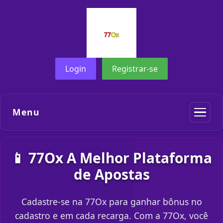
Login
Registrar-se
Menu
📱 77Ox A Melhor Plataforma
de Apostas
Cadastre-se na 77Ox para ganhar bônus no
cadastro e em cada recarga. Com a 77Ox, você