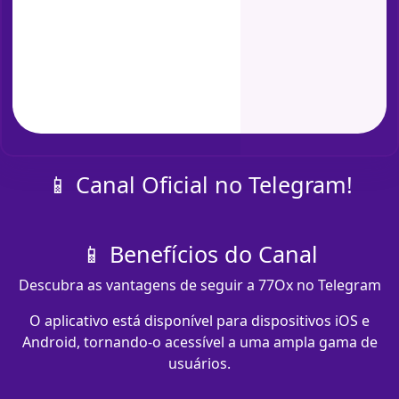
📱 Canal Oficial no Telegram!
📱 Benefícios do Canal
Descubra as vantagens de seguir a 77Ox no Telegram
O aplicativo está disponível para dispositivos iOS e
Android, tornando-o acessível a uma ampla gama de
usuários.