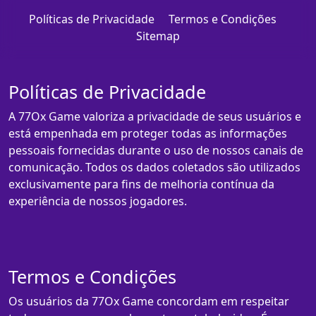
Políticas de Privacidade
Termos e Condições
Sitemap
Políticas de Privacidade
A 77Ox Game valoriza a privacidade de seus usuários e
está empenhada em proteger todas as informações
pessoais fornecidas durante o uso de nossos canais de
comunicação. Todos os dados coletados são utilizados
exclusivamente para fins de melhoria contínua da
experiência de nossos jogadores.
Termos e Condições
Os usuários da 77Ox Game concordam em respeitar