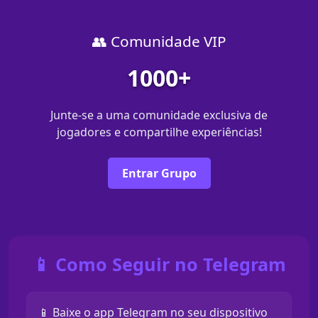
👥 Comunidade VIP
1000+
Junte-se a uma comunidade exclusiva de
jogadores e compartilhe experiências!
Entrar Grupo
📱 Como Seguir no Telegram
📱 Baixe o app Telegram no seu dispositivo