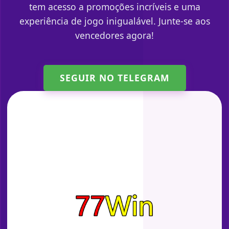
tem acesso a promoções incríveis e uma
experiência de jogo inigualável. Junte-se aos
vencedores agora!
SEGUIR NO TELEGRAM