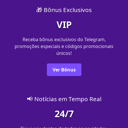
🎁 Bônus Exclusivos
VIP
Receba bônus exclusivos do Telegram,
promoções especiais e códigos promocionais
únicos!
Ver Bônus
📢 Notícias em Tempo Real
24/7