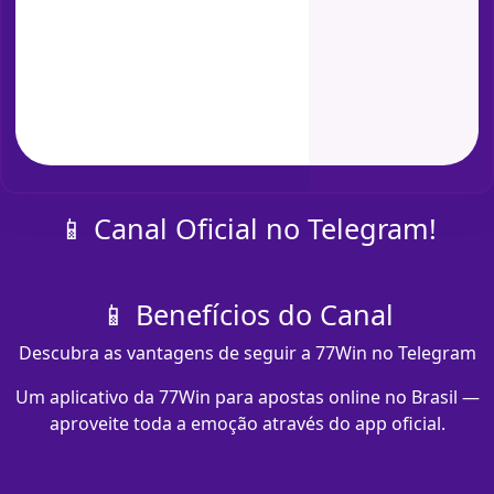
📱 Canal Oficial no Telegram!
📱 Benefícios do Canal
Descubra as vantagens de seguir a 77Win no Telegram
Um aplicativo da 77Win para apostas online no Brasil —
aproveite toda a emoção através do app oficial.