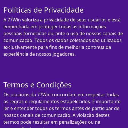
Políticas de Privacidade
A 77Win valoriza a privacidade de seus usuários e está
empenhada em proteger todas as informações
pessoais fornecidas durante o uso de nossos canais de
comunicação. Todos os dados coletados são utilizados
exclusivamente para fins de melhoria contínua da
experiência de nossos jogadores.
Termos e Condições
Os usuários da 77Win concordam em respeitar todas
as regras e regulamentos estabelecidos. É importante
ler e entender todos os termos antes de participar de
nossos canais de comunicação. A violação destes
termos pode resultar em penalizações ou na