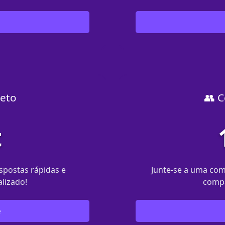
reto
👥 
t
espostas rápidas e
Junte-se a uma com
lizado!
compa
e