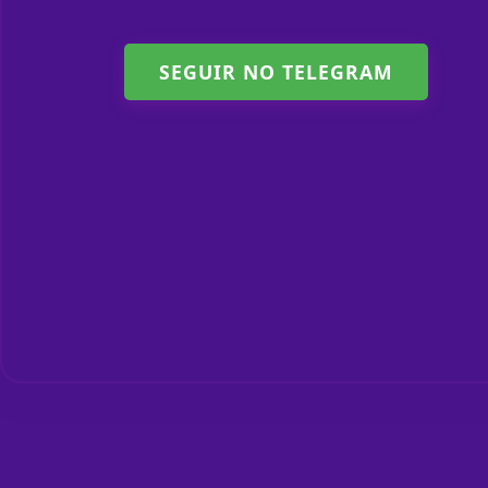
SEGUIR NO TELEGRAM