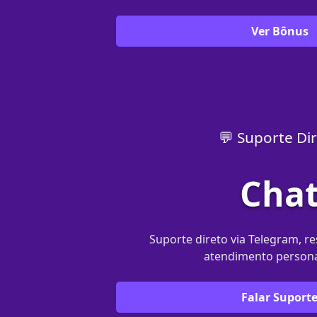
Ver Bônus
💬 Suporte Di
Cha
Suporte direto via Telegram, r
atendimento persona
Falar Suport