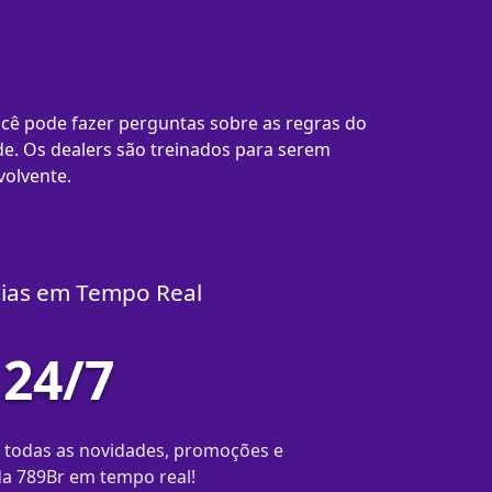
ocê pode fazer perguntas sobre as regras do
e. Os dealers são treinados para serem
volvente.
cias em Tempo Real
24/7
e todas as novidades, promoções e
da 789Br em tempo real!