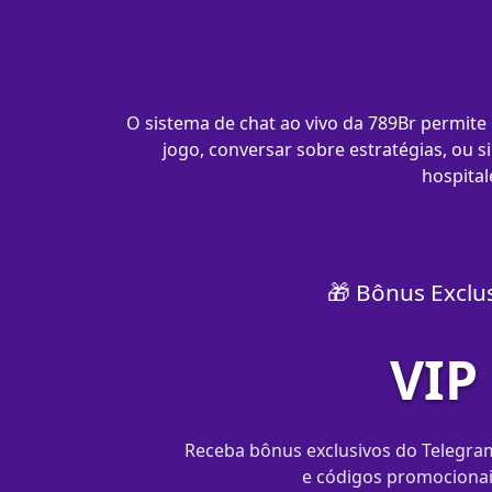
O sistema de chat ao vivo da 789Br permite
jogo, conversar sobre estratégias, ou
hospital
🎁 Bônus Exclu
VIP
Receba bônus exclusivos do Telegra
e códigos promocionai