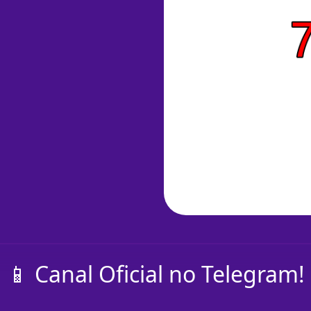
📱 Canal Oficial no Telegram!