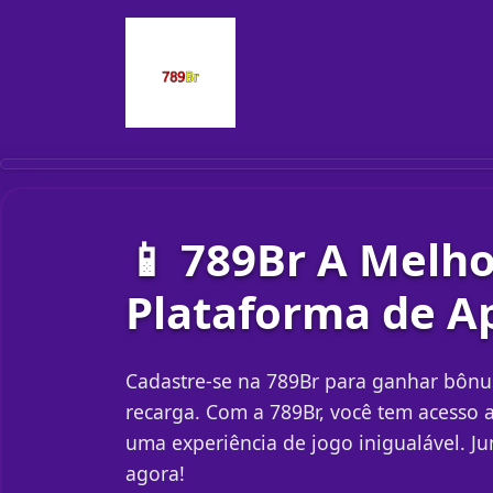
📱 789Br A Melh
Plataforma de A
Cadastre-se na 789Br para ganhar bônu
recarga. Com a 789Br, você tem acesso a
uma experiência de jogo inigualável. J
agora!