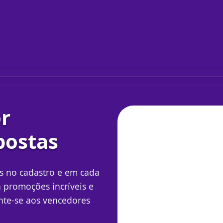
or
postas
s no cadastro e em cada
 promoções incríveis e
unte-se aos vencedores