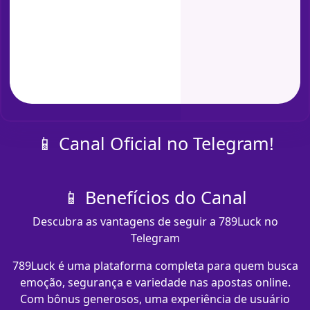
📱 Canal Oficial no Telegram!
📱 Benefícios do Canal
Descubra as vantagens de seguir a 789Luck no
Telegram
789Luck é uma plataforma completa para quem busca
emoção, segurança e variedade nas apostas online.
Com bônus generosos, uma experiência de usuário