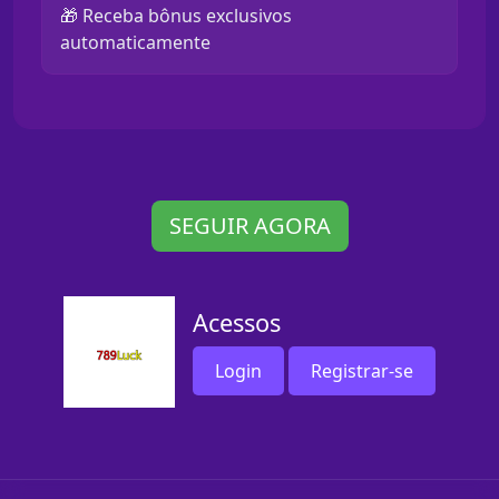
🎁 Receba bônus exclusivos
automaticamente
SEGUIR AGORA
Acessos
Login
Registrar-se