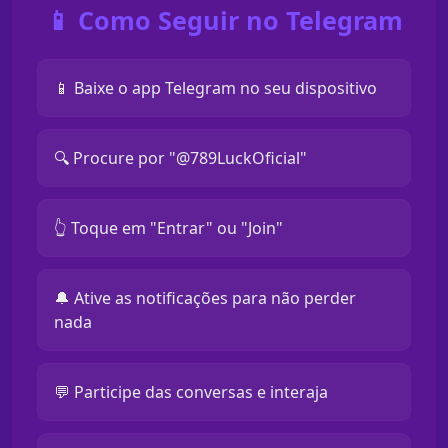
📱 Como Seguir no Telegram
📱 Baixe o app Telegram no seu dispositivo
🔍 Procure por "@789LuckOficial"
👆 Toque em "Entrar" ou "Join"
🔔 Ative as notificações para não perder
nada
💬 Participe das conversas e interaja