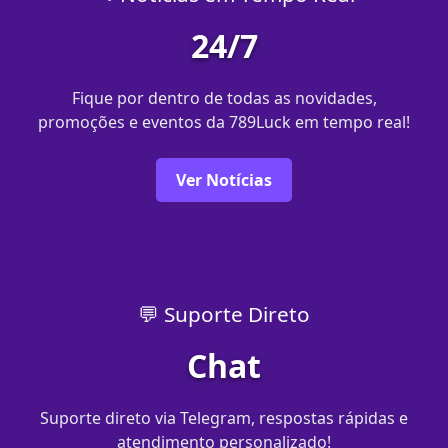
24/7
Fique por dentro de todas as novidades,
promoções e eventos da 789Luck em tempo real!
Ver Notícias
💬 Suporte Direto
Chat
Suporte direto via Telegram, respostas rápidas e
atendimento personalizado!