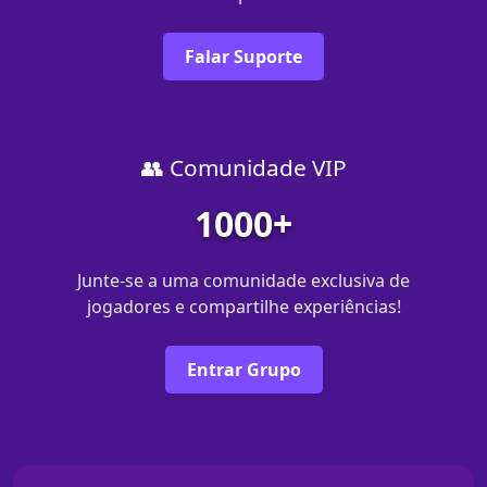
Falar Suporte
👥 Comunidade VIP
1000+
Junte-se a uma comunidade exclusiva de
jogadores e compartilhe experiências!
Entrar Grupo