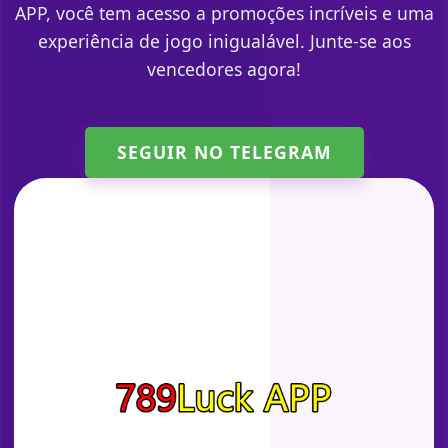
APP, você tem acesso a promoções incríveis e uma
experiência de jogo inigualável. Junte-se aos
vencedores agora!
SEGUIR NO TELEGRAM