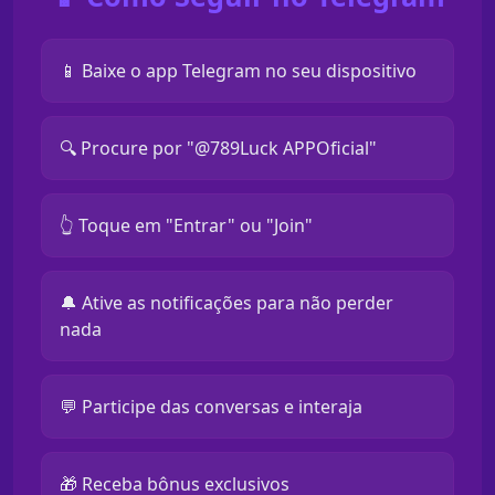
📱 Baixe o app Telegram no seu dispositivo
🔍 Procure por "@789Luck APPOficial"
👆 Toque em "Entrar" ou "Join"
🔔 Ative as notificações para não perder
nada
💬 Participe das conversas e interaja
🎁 Receba bônus exclusivos