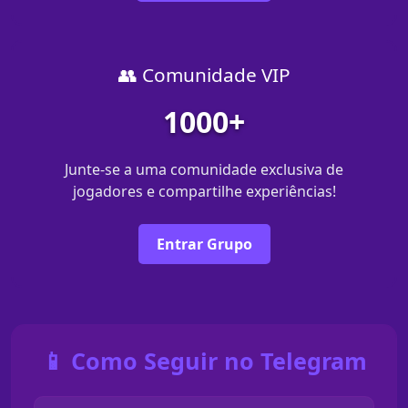
👥 Comunidade VIP
1000+
Junte-se a uma comunidade exclusiva de
jogadores e compartilhe experiências!
Entrar Grupo
📱 Como Seguir no Telegram