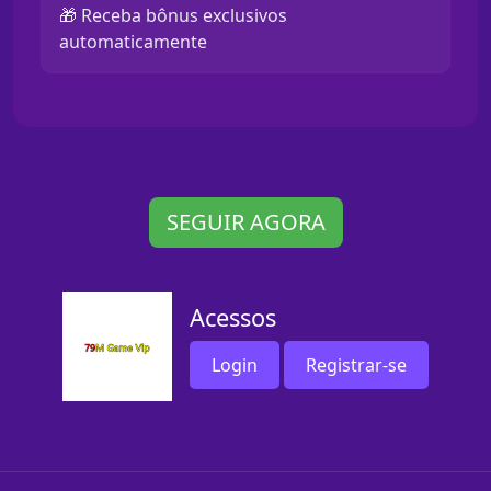
🎁 Receba bônus exclusivos
automaticamente
SEGUIR AGORA
Acessos
Login
Registrar-se