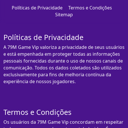
Políticas de Privacidade
Termos e Condições
Sitemap
Políticas de Privacidade
A 79M Game Vip valoriza a privacidade de seus usuários
e está empenhada em proteger todas as informações
pessoais fornecidas durante o uso de nossos canais de
comunicação. Todos os dados coletados são utilizados
exclusivamente para fins de melhoria contínua da
experiência de nossos jogadores.
Termos e Condições
Os usuários da 79M Game Vip concordam em respeitar