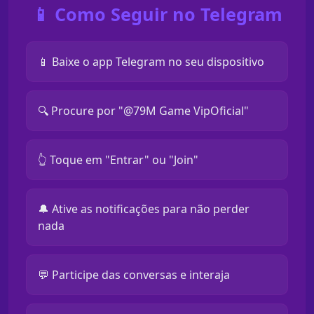
📱 Como Seguir no Telegram
📱 Baixe o app Telegram no seu dispositivo
🔍 Procure por "@79M Game VipOficial"
👆 Toque em "Entrar" ou "Join"
🔔 Ative as notificações para não perder
nada
💬 Participe das conversas e interaja