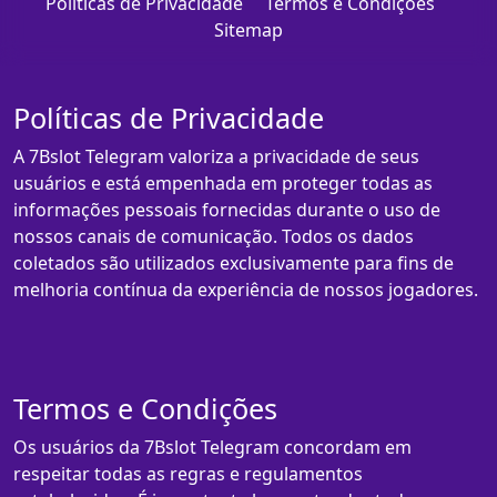
Políticas de Privacidade
Termos e Condições
Sitemap
Políticas de Privacidade
A 7Bslot Telegram valoriza a privacidade de seus
usuários e está empenhada em proteger todas as
informações pessoais fornecidas durante o uso de
nossos canais de comunicação. Todos os dados
coletados são utilizados exclusivamente para fins de
melhoria contínua da experiência de nossos jogadores.
Termos e Condições
Os usuários da 7Bslot Telegram concordam em
respeitar todas as regras e regulamentos