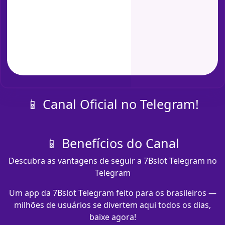
📱 Canal Oficial no Telegram!
📱 Benefícios do Canal
Descubra as vantagens de seguir a 7Bslot Telegram no
Telegram
Um app da 7Bslot Telegram feito para os brasileiros —
milhões de usuários se divertem aqui todos os dias,
baixe agora!