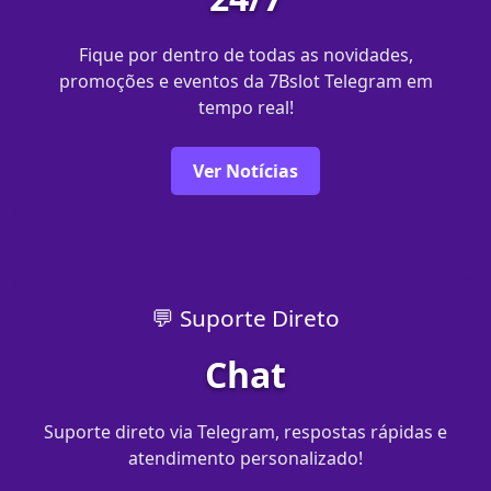
Fique por dentro de todas as novidades,
promoções e eventos da 7Bslot Telegram em
tempo real!
Ver Notícias
💬 Suporte Direto
Chat
Suporte direto via Telegram, respostas rápidas e
atendimento personalizado!