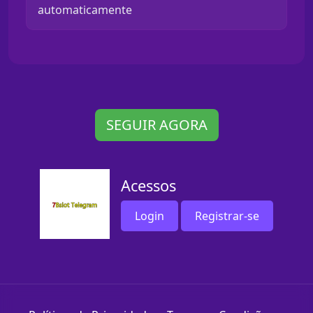
automaticamente
SEGUIR AGORA
Acessos
Login
Registrar-se