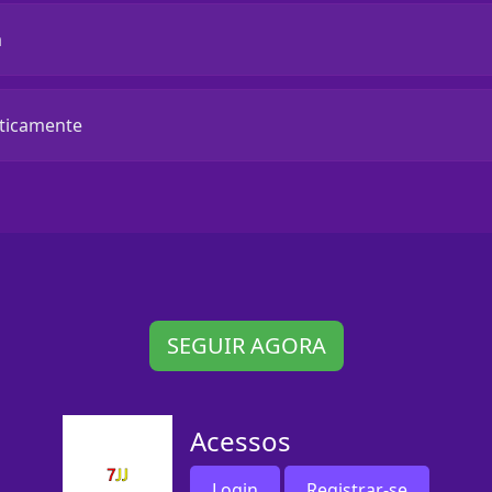
a
aticamente
SEGUIR AGORA
Acessos
Login
Registrar-se