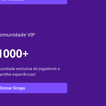
Comunidade VIP
1000+
unidade exclusiva de jogadores e
rtilhe experiências!
Entrar Grupo