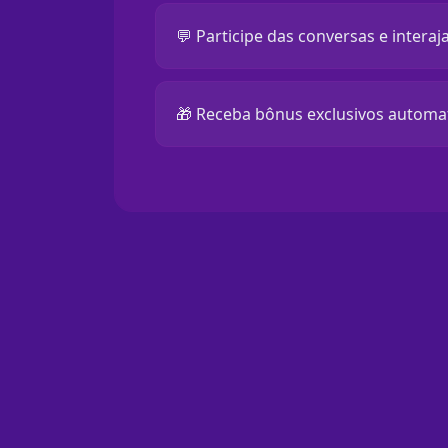
💬 Participe das conversas e interaj
🎁 Receba bônus exclusivos autom