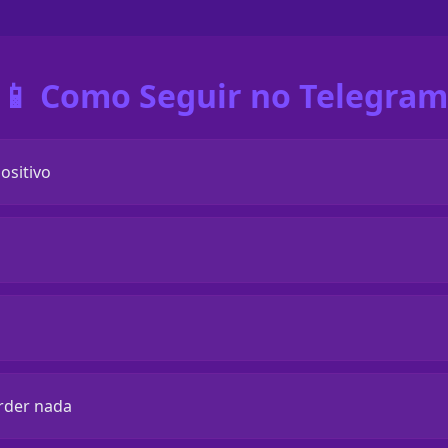
📱 Como Seguir no Telegram
ositivo
erder nada