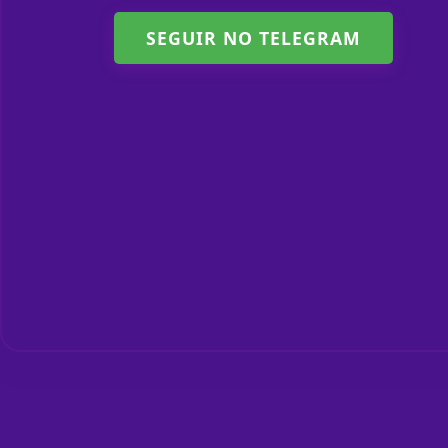
SEGUIR NO TELEGRAM