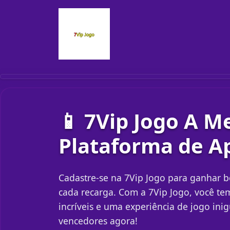
📱 7Vip Jogo A M
Plataforma de A
Cadastre-se na 7Vip Jogo para ganhar 
cada recarga. Com a 7Vip Jogo, você t
incríveis e uma experiência de jogo inig
vencedores agora!