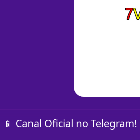
📱 Canal Oficial no Telegram!