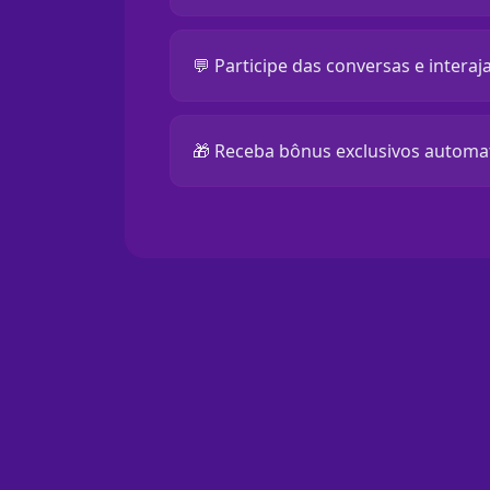
💬 Participe das conversas e interaj
🎁 Receba bônus exclusivos autom