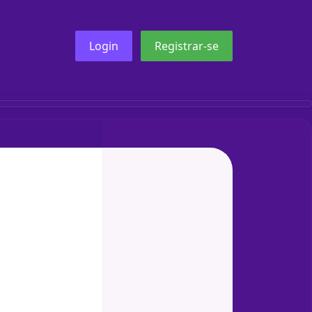
Login
Registrar-se