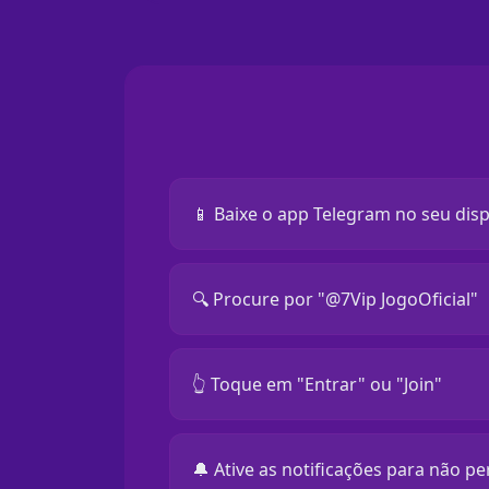
📱 Baixe o app Telegram no seu disp
🔍 Procure por "@7Vip JogoOficial"
👆 Toque em "Entrar" ou "Join"
🔔 Ative as notificações para não p