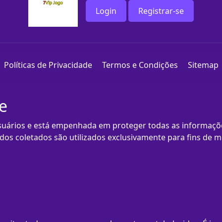
Login
Registrar-se
Políticas de Privacidade
Termos e Condições
Sitemap
de
 usuários e está empenhada em proteger todas as informaçõ
os coletados são utilizados exclusivamente para fins de m