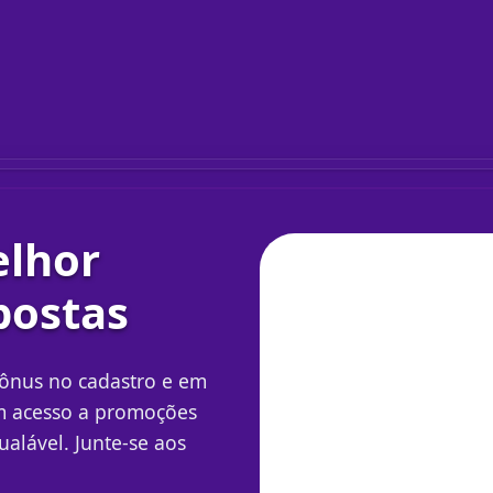
elhor
postas
bônus no cadastro e em
em acesso a promoções
ualável. Junte-se aos