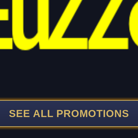
SEE ALL PROMOTIONS