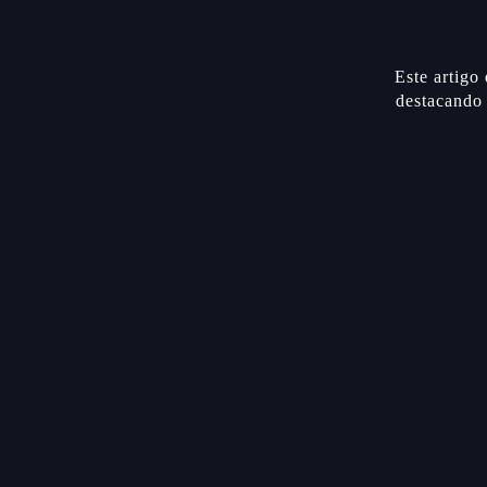
Este artigo
destacando 