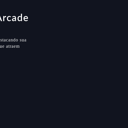
Arcade
estacando sua
que atraem