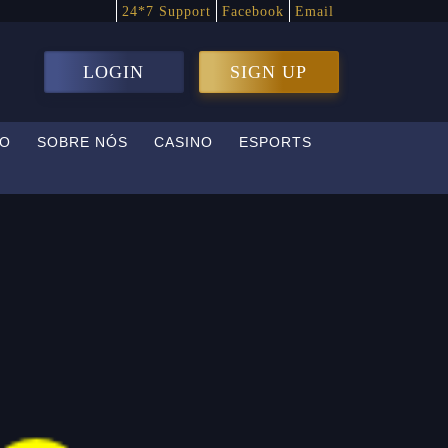
24*7 Support
Facebook
Email
LOGIN
SIGN UP
O
SOBRE NÓS
CASINO
ESPORTS