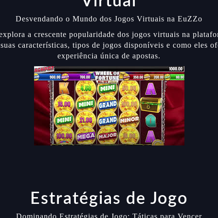
Virtual
Desvendando o Mundo dos Jogos Virtuais na EuZZo
 explora a crescente popularidade dos jogos virtuais na plata
suas características, tipos de jogos disponíveis e como eles 
experiência única de apostas.
Estratégias de Jogo
Dominando Estratégias de Jogo: Táticas para Vencer