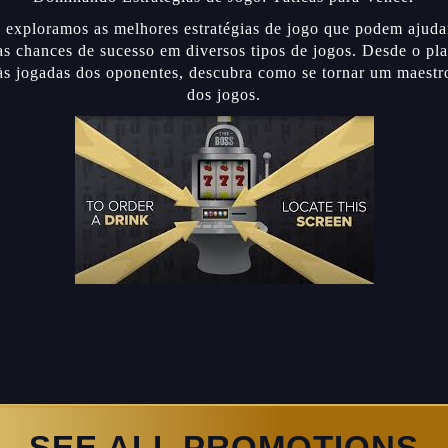
, exploramos as melhores estratégias de jogo que podem ajuda
s chances de sucesso em diversos tipos de jogos. Desde o pl
às jogadas dos oponentes, descubra como se tornar um maestr
dos jogos.
SEE ALL PROMOTIONS